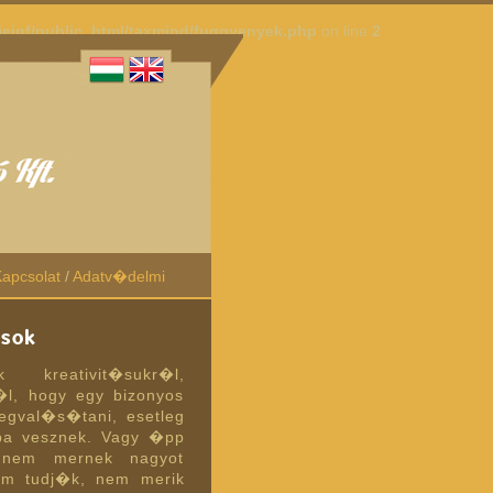
ieinf/public_html/taxmind/fuggvenyek.php
on line
2
apcsolat
/
Adatv�delmi
�sok
kreativit�sukr�l,
l, hogy egy bizonyos
gval�s�tani, esetleg
a vesznek. Vagy �pp
 nem mernek nagyot
em tudj�k, nem merik