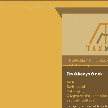
Deprecated
: mysql_connect(): The mysql extension is deprecated and 
Nyit�oldal
/
Bemutatkoz
t�j�koztat�
Tev�kenys�gek
Ad�
Sz�mvitel
P�nz�gy
C�gvezet�s, komplex
szolg�ltat�sok
�gyleti vezet�si-�z