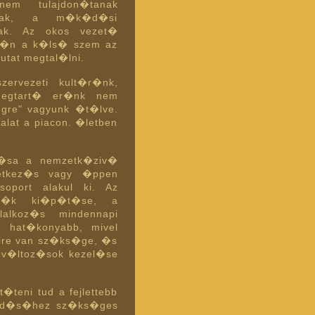
em tulajdon�tanak
knak, a m�k�d�si
nak. Az okos vezet�
et�n a k�ls� szem az
utat megtal�lni.
ervezeti kult�r�nk,
 megtart� er�nk nem
gre" vagyunk �t�lve.
alat a piacon. �letben
m�sa a nemzetk�ziv�
etkez�s vagy �ppen
soport alakul ki. Az
�r�k ki�p�t�se, a
alkoz�s mindennapi
hat�konyabb, mivel
mire van sz�ks�ge, �s
a v�ltoz�sok kezel�se
teni tud a fejlettebb
�d�s�hez sz�ks�ges