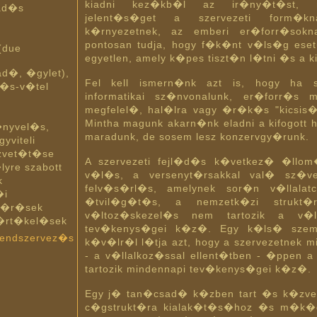
kiadni kez�kb�l az ir�ny�t�st, n
ad�s
jelent�s�get a szervezeti form�
k�rnyezetnek, az emberi er�forr�sok
pontosan tudja, hogy f�k�nt v�ls�g es
(due
egyetlen, amely k�pes tiszt�n l�tni �s a ki
ad�, �gylet),
Fel kell ismern�nk azt is, hogy ha sz
�s-v�tel
informatikai sz�nvonalunk, er�forr�s
megfelel�, hal�lra vagy �r�k�s "kicsis�
Mintha magunk akarn�nk eladni a kifogott h
�nyvel�s,
maradunk, de sosem lesz konzervgy�runk.
yviteli
�zvet�t�se
A szervezeti fejl�d�s k�vetkez� �llo
lyre szabott
v�l�s, a versenyt�rsakkal val� sz�v
k
felv�s�rl�s, amelynek sor�n v�llalatc
�i
�tvil�g�t�s, a nemzetk�zi strukt
lm�r�sek
v�ltoz�skezel�s nem tartozik a v�ll
 �rt�kel�sek
tev�kenys�gei k�z�. Egy k�ls� szem 
rendszervez�s
k�v�lr�l l�tja azt, hogy a szervezetnek 
- a v�llalkoz�ssal ellent�tben - �ppen 
tartozik mindennapi tev�kenys�gei k�z�.
Egy j� tan�csad� k�zben tart �s k�zvet�
c�gstrukt�ra kialak�t�s�hoz �s m�k