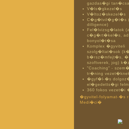
gazdas�gi tan�cs
V�ls�gkezel�s
V�ltoz�skezel�s
C�g�tvil�g�t�s 
dilligence)
Fel�lvizsg�latok (
c�g�rt�kel�s, ad
bonyol�t�sa
Komplex �gyviteli
szolg�ltat�sok (k
b�rsz�mfejt�s, �g
szoftverek, jog) k
"Coaching" - szem�
tr�ning vezet�kne
�gyf�l-�s dolgoz
el�gedetts�gi fe
360 fokos vezet�i
�gyvitel-folyamat-�s 
Medi�ci�