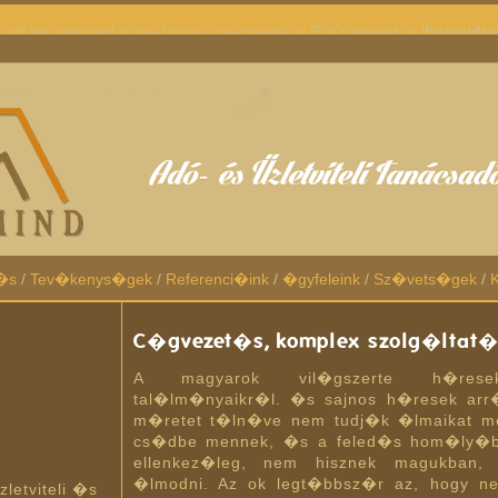
will be removed in the future: use mysqli or PDO instead in
/home/dig
�s
/
Tev�kenys�gek
/
Referenci�ink
/
�gyfeleink
/
Sz�vets�gek
/
K
C�gvezet�s, komplex szolg�ltat
A magyarok vil�gszerte h�resek 
tal�lm�nyaikr�l. �s sajnos h�resek arr�
m�retet t�ln�ve nem tudj�k �lmaikat me
cs�dbe mennek, �s a feled�s hom�ly�b
ellenkez�leg, nem hisznek magukban,
�lmodni. Az ok legt�bbsz�r az, hogy n
letviteli �s