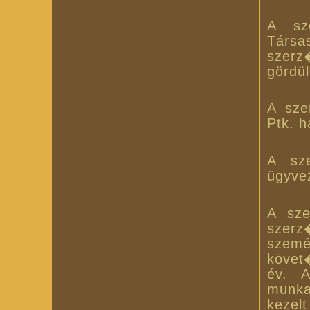
A sz
Társ
szer
gördül
A sze
Ptk. h
A sze
ügyve
A sze
szerz
szem
követ
év. 
munka
kezel