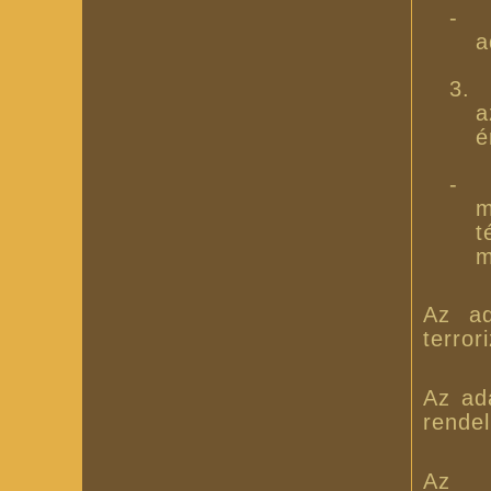
-
a
3.
a
é
-
m
t
m
Az ad
terro
Az ada
rende
Az a