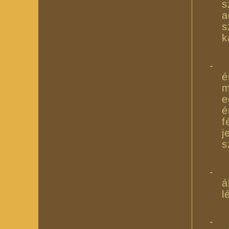
s
a
s
k
-
é
m
e
é
f
j
s
-
á
l
-