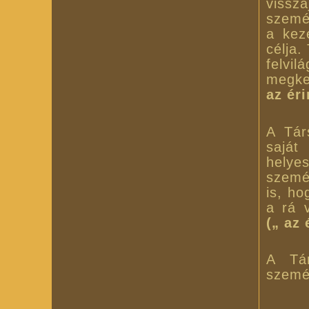
vissz
szemé
a kez
célja.
felvil
megke
az éri
A Társ
saját
helye
személ
is, ho
a rá 
(„ az 
A Tár
személ