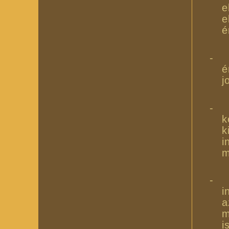
e
e
é
-
é
j
-
k
k
i
m
-
i
a
m
i