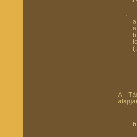
-
a
a
I
l
(
A Tár
alapja
-
h