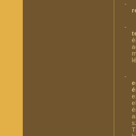
-
r
-
t
é
a
m
l
-
e
é
e
e
é
a
s
T