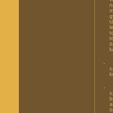
n
m
g
t
l
t
ö
k
-
s
k
-
s
b
a