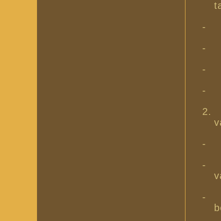
t
-
-
-
-
2.
v
-
-
v
-
b