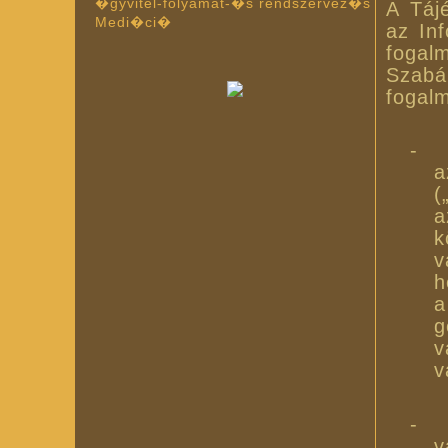
�gyvitel-folyamat-�s rendszervez�s
A Táj
Medi�ci�
az In
fogal
Szabá
fogalm
-
a
(
a
k
v
h
a
g
v
v
-
v