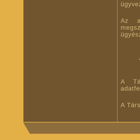
ügyve
Az a
megsz
ügyés
A Tár
adatfe
A Társ