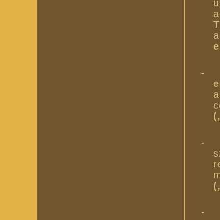
ü
a
T
a
e
-
e
a
c
(
-
s
r
(
-