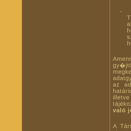
-
T
a
h
s
h
Amenn
gy�j
megk
adatg
az ad
határ
illetv
tájéko
való 
A Tár