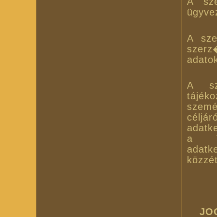
A sze
ügyve
A sze
szerz
adatok
A sz
tájék
személ
céljá
adatke
a Tá
adatk
közzét
JO