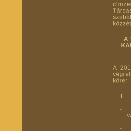
címze
Társ
szabá
közzét
A
KA
A 2017
végre
köre:
1.
-
v
-