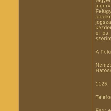
tegyen
jogor
Felügy
adatk
jogsz
kezde
el és
szerin
A Felü
Nemze
Hatós
1125. 
Telef
Fax: 