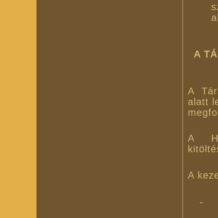
s
a
A T
A Tár
alatt 
megfo
A Ho
kitöl
A keze
-