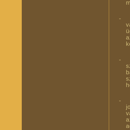
m
-
v
ü
a
k
-
s
b
s
h
-
j
v
a
a