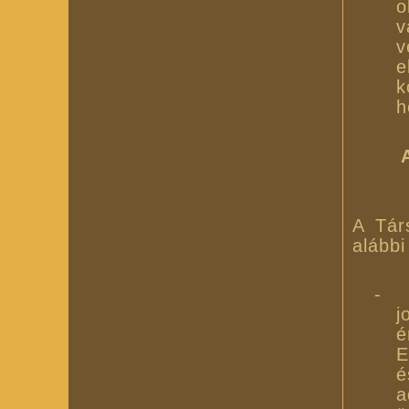
o
v
v
e
k
h
A Tár
alábbi
-
j
é
E
é
a