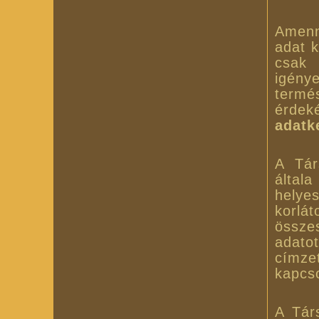
Amenn
adat k
csak 
igénye
termé
érdek
adatk
A Tár
által
helye
korlá
össze
adat
címze
kapcs
A Társ