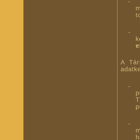
-
m
t
-
k
e
A Tár
adatke
-
p
T
p
-
m
h