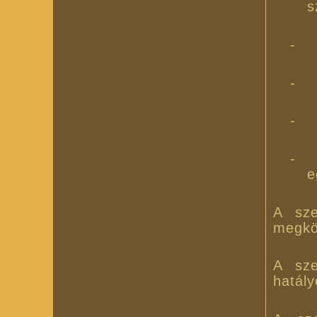
s
-
-
-
-
e
A sze
megköt
A sze
hatály