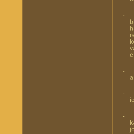
-
b
h
r
k
v
e
-
a
-
i
-
k
j