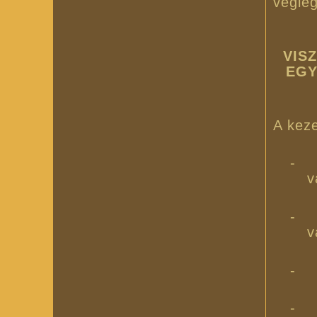
végle
VIS
EGY
A keze
-
v
-
v
-
-