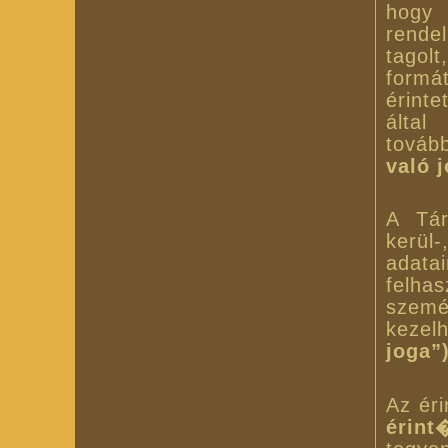
hogy
rende
tagolt
formá
érinte
álta
tovább
való 
A Tár
kerül-
adata
felh
szemé
kezel
joga”
Az éri
érint