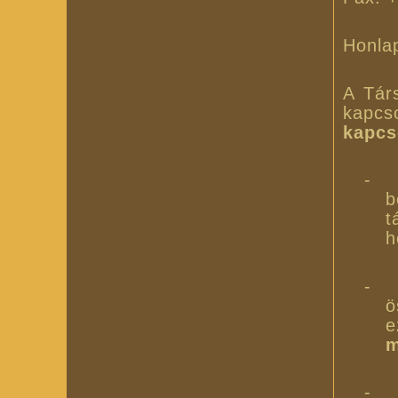
Honlap
A Tár
kapcs
kapcs
-
b
t
h
-
ö
e
m
-