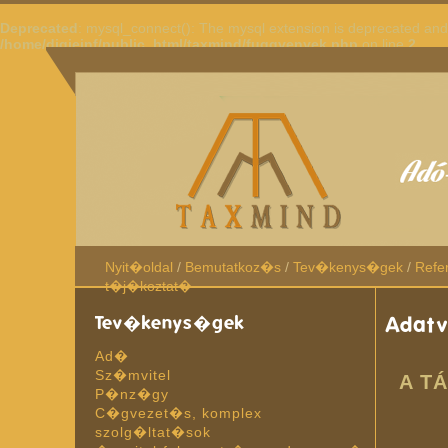
Deprecated
: mysql_connect(): The mysql extension is deprecated and 
/home/digieinf/public_html/taxmind/fuggvenyek.php
on line
2
Nyit�oldal
/
Bemutatkoz�s
/
Tev�kenys�gek
/
Refe
t�j�koztat�
Tev�kenys�gek
Adat
Ad�
Sz�mvitel
A T
P�nz�gy
C�gvezet�s, komplex
szolg�ltat�sok