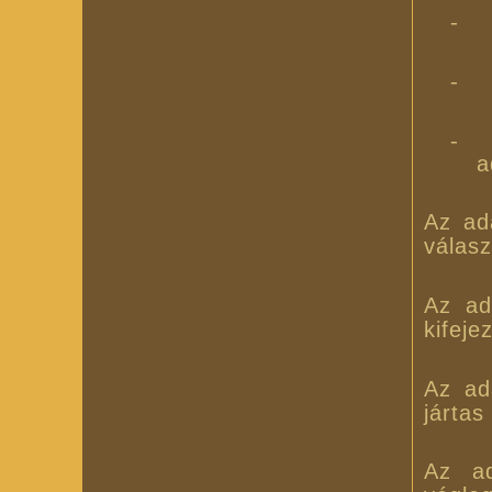
-
-
-
a
Az ada
válas
Az ad
kifeje
Az ad
jártas
Az ad