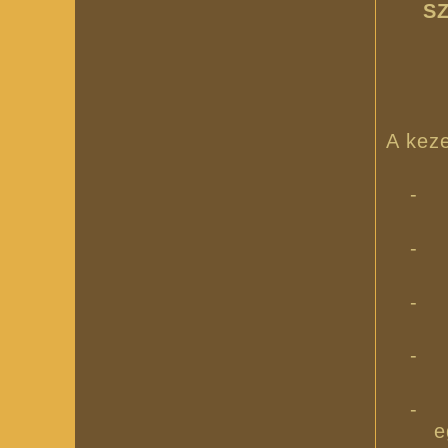
S
A keze
-
-
-
-
-
e