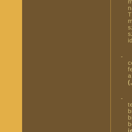
m
n
T
m
s
s
i
-
c
f
a
(
-
t
b
b
b
j