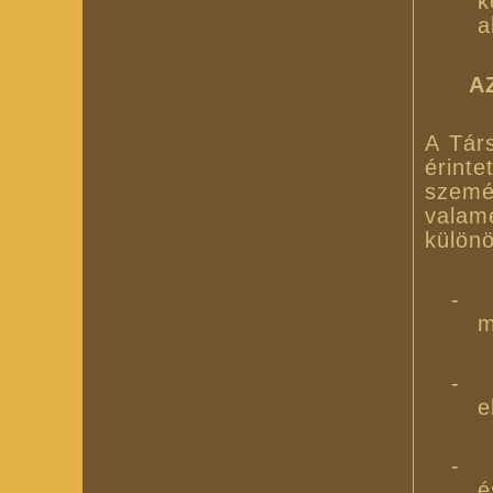
k
a
A
A Társ
érinte
szemé
vala
külön
-
m
-
e
-
é