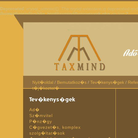
Deprecated
: mysql_connect(): The mysql extension is deprecated and 
/home/digieinf/public_html/taxmind/fuggvenyek.php
on line
2
Nyit�oldal
/
Bemutatkoz�s
/
Tev�kenys�gek
/
Refe
t�j�koztat�
Tev�kenys�gek
Ad�
Sz�mvitel
P�nz�gy
C�gvezet�s, komplex
szolg�ltat�sok