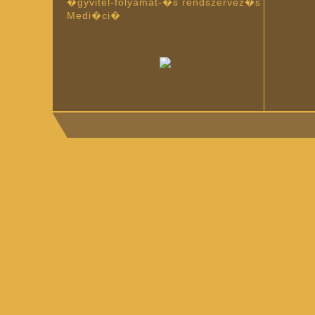
�gyvitel-folyamat-�s rendszervez�s
Medi�ci�