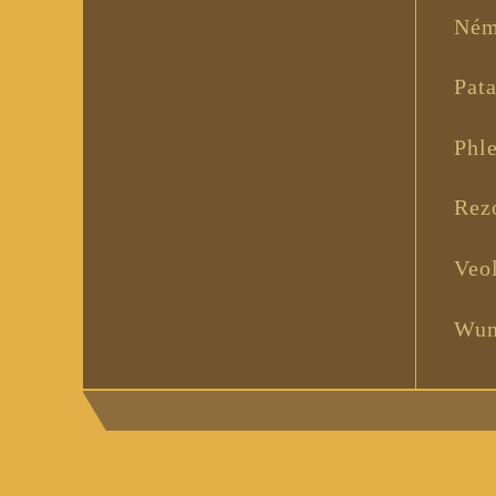
Ném
Pat
Phl
Rez
Veo
Wun