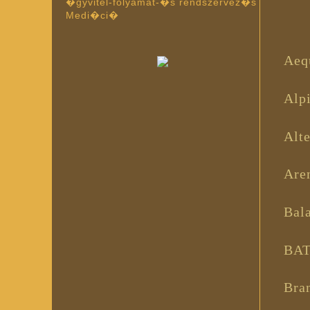
�gyvitel-folyamat-�s rendszervez�s
Medi�ci�
Aeq
Alp
Alte
Aren
Bala
BAT
Bran