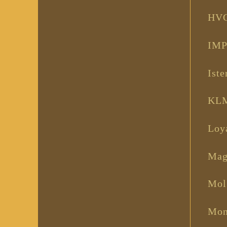
HVG
IMP
Iste
KLM
Loy
Mag
Mol
Mon