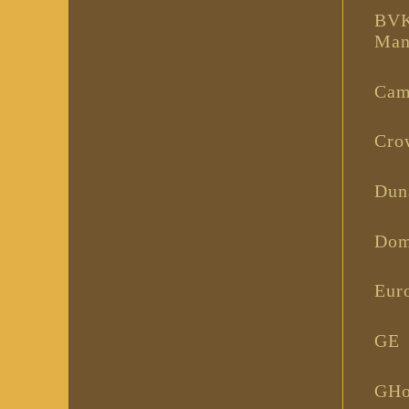
BVK
Man
Cam
Cro
Dun
Dom
Euro
GE
GH