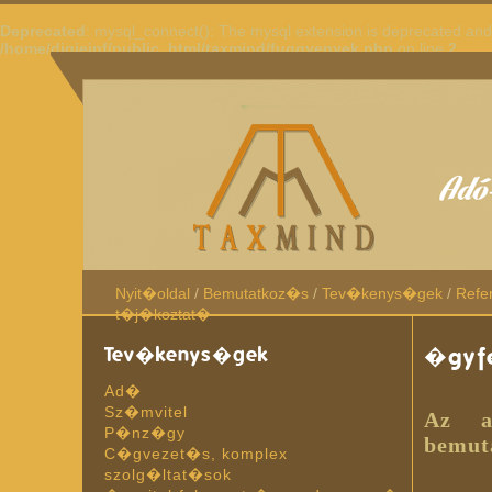
Deprecated
: mysql_connect(): The mysql extension is deprecated and 
/home/digieinf/public_html/taxmind/fuggvenyek.php
on line
2
Nyit�oldal
/
Bemutatkoz�s
/
Tev�kenys�gek
/
Refe
t�j�koztat�
Tev�kenys�gek
�gyfe
Ad�
Sz�mvitel
Az al
P�nz�gy
bemuta
C�gvezet�s, komplex
szolg�ltat�sok